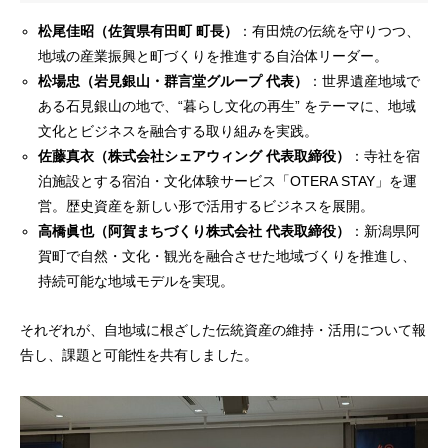
松尾佳昭（佐賀県有田町 町長）
：有田焼の伝統を守りつつ、
地域の産業振興と町づくりを推進する自治体リーダー。
松場忠（岩見銀山・群言堂グループ 代表）
：世界遺産地域で
ある石見銀山の地で、“暮らし文化の再生” をテーマに、地域
文化とビジネスを融合する取り組みを実践。
佐藤真衣（株式会社シェアウィング 代表取締役）
：寺社を宿
泊施設とする宿泊・文化体験サービス「OTERA STAY」を運
営。歴史資産を新しい形で活用するビジネスを展開。
高橋眞也（阿賀まちづくり株式会社 代表取締役）
：新潟県阿
賀町で自然・文化・観光を融合させた地域づくりを推進し、
持続可能な地域モデルを実現。
それぞれが、自地域に根ざした伝統資産の維持・活用について報
告し、課題と可能性を共有しました。