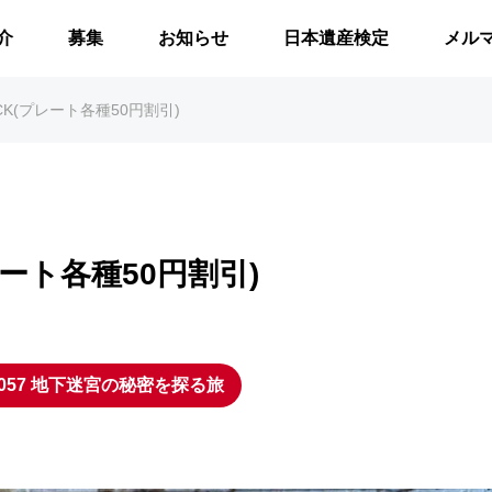
介
募集
お知らせ
日本遺産検定
メル
ROCK(プレート各種50円割引)
プレート各種50円割引)
057 地下迷宮の秘密を探る旅