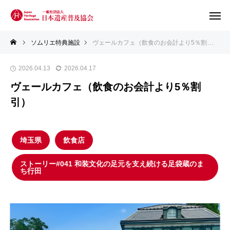
ソムリエ特典施設
ヴェールカフェ（飲食のお会計より5％割引）
2026.04.13
2026.04.17
ヴェールカフェ（飲食のお会計より5％割
引）
埼玉県
飲食店
ストーリー#041 和装文化の足元を支え続ける足袋蔵のま
ち行田